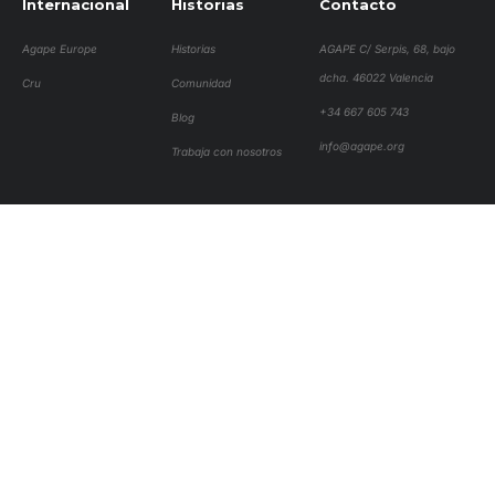
Internacional
Historias
Contacto
Agape Europe
Historias
AGAPE C/ Serpis, 68, bajo
dcha. 46022 Valencia
Cru
Comunidad
+34 667 605 743
Blog
info@agape.org
Trabaja con nosotros