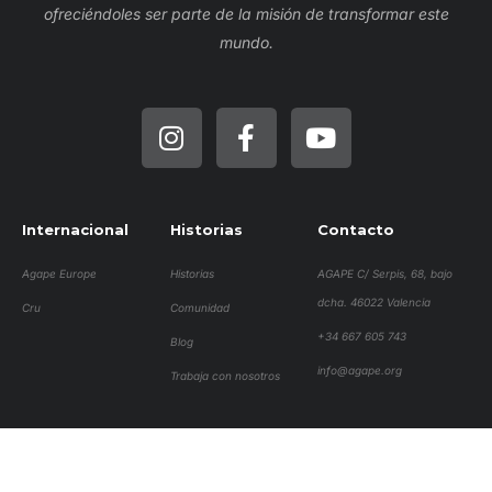
ofreciéndoles ser parte de la misión de transformar este
mundo.
Internacional
Historias
Contacto
Agape Europe
Historias
AGAPE C/ Serpis, 68, bajo
dcha. 46022 Valencia
Cru
Comunidad
+34 667 605 743
Blog
info@agape.org
Trabaja con nosotros