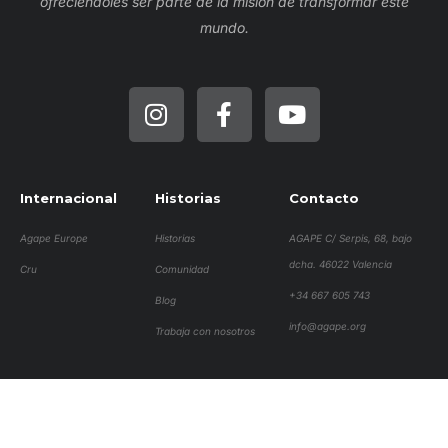
ofreciéndoles ser parte de la misión de transformar este
mundo.
Internacional
Historias
Contacto
Agape Europe
Historias
AGAPE C/ Serpis, 68, bajo
dcha. 46022 Valencia
Cru
Comunidad
+34 667 605 743
Blog
info@agape.org
Trabaja con nosotros