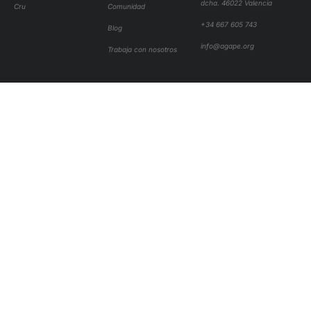
dcha. 46022 Valencia
Cru
Comunidad
+34 667 605 743
Blog
info@agape.org
Trabaja con nosotros