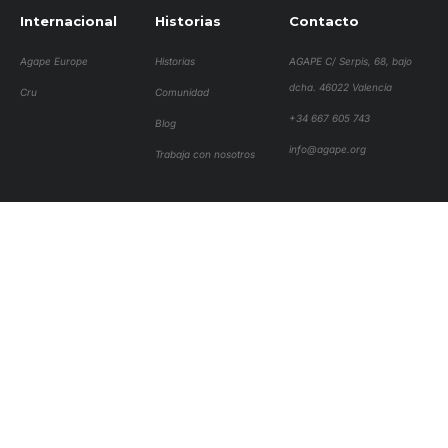
Internacional
Historias
Contacto
Agape Europe
Historias
AGAPE C/ Serpis, 68, bajo
dcha. 46022 Valencia
Cru
Comunidad
+34 667 605 743
Blog
info@agape.org
Trabaja con nosotros